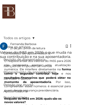
FERNANDA BARBOSA
Advocacia Previdenciária
Post
Todos os artigos
Fernanda Barbosa
Todos os artigos
21 de jan.
2 min de leitura
Valores do INSS em 2026: o que muda na
Concessão de aposentadoria
sua contribuição e na sua aposentadoria.
Revisão de aposentadoria
O reajuste anual dos valores do INSS para 2026 
não representa apenas uma atualização 
Isenção de Imposto de Renda
numérica. Ele interfere diretamente na 
forma 
Planejamento de aposentadoria
como o segurado contribui hoje 
e nos 
resultados financeiros que poderá obter no 
Servidor Público
momento da aposentadoria
. Por isso, 
Pensão por morte
compreender esses números é essencial para 
quem deseja segurança previdenciária.
Aposentadoria
Previdenciário
Reajuste do INSS em 2026: quais são os 
novos valores?