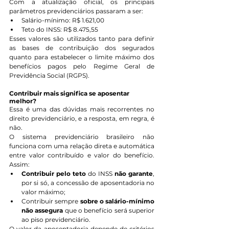
Com a atualização oficial, os principais 
parâmetros previdenciários passaram a ser:
Salário-mínimo: R$ 1.621,00
Teto do INSS: R$ 8.475,55
Esses valores são utilizados tanto para definir 
as bases de contribuição dos segurados 
quanto para estabelecer o limite máximo dos 
benefícios pagos pelo Regime Geral de 
Previdência Social (RGPS).
Contribuir mais significa se aposentar 
melhor?
Essa é uma das dúvidas mais recorrentes no 
direito previdenciário, e a resposta, em regra, é 
não.
O sistema previdenciário brasileiro não 
funciona com uma relação direta e automática 
entre valor contribuído e valor do benefício. 
Assim:
Contribuir pelo teto
 do INSS 
não garante
, 
por si só, a concessão de aposentadoria no 
valor máximo;
Contribuir sempre 
sobre o salário-mínimo
não assegura
 que o benefício será superior 
ao piso previdenciário.
O valor da aposentadoria depende de critérios 