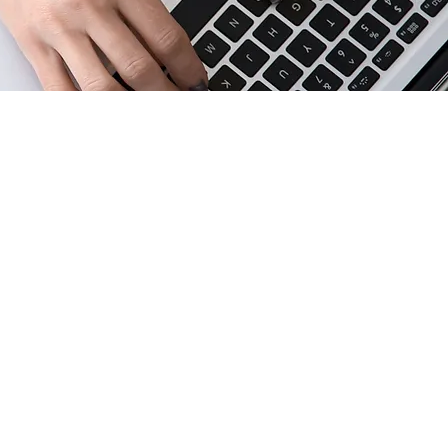
LINKS ÚTEIS
Ordem dos advogados do brasil (OAB)
Privacidade de dados
Meu Inss