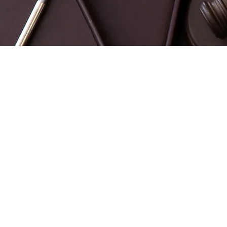
CONTATO
ÁREAS
Planej
contato@fbarbosaadv.com.br
Conces
(41) 9 9813 - 2225
Revisã
Isençã