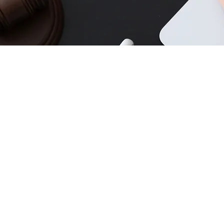
 DE ATUAÇÃO
LINKS RÁPIDOS
amento de aposentadoria
Publicações jurídicas
são de aposentadoria
Facebook
o de aposentadoria
Instagram
o de Imposto de renda
Linkedin