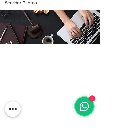
Servidor Público
Pensão por morte
Aposentadoria
Previdenciário
CONTATO
contato@fbarbosaadv.com.br
(41) 9 9813 - 2225
ÁREAS DE ATUAÇÃO
Planejamento de aposentadoria
1
Concessão de aposentadoria
Revisão de aposentadoria
Isenção de Imposto de renda
LINKS RÁPIDOS
Publicações jurídicas