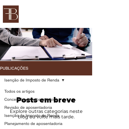
FERNANDA BARBOSA
Advocacia Previdenciária
PUBLICAÇÕES
Isenção de Imposto de Renda
Todos os artigos
Posts em breve
Concessão de aposentadoria
Revisão de aposentadoria
Explore outras categorias neste
Isenção de Imposto de Renda
blog ou volte mais tarde.
Planejamento de aposentadoria